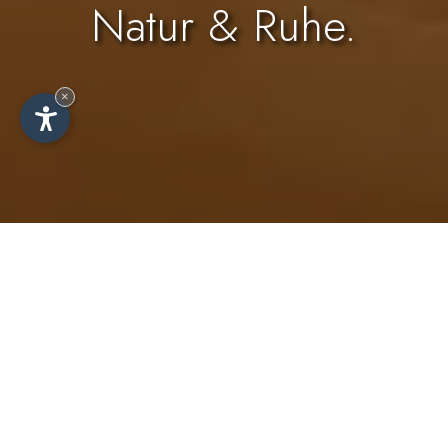
Natur & Ruhe.
×
Ferienwohnungen für 2-5
Personen am Lafreiderhof in
Kastelruth.
Fernab des Touristentroubles die schönen und